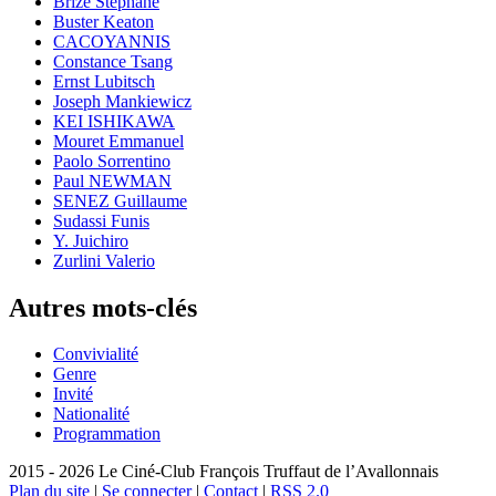
Brizé Stéphane
Buster Keaton
CACOYANNIS
Constance Tsang
Ernst Lubitsch
Joseph Mankiewicz
KEI ISHIKAWA
Mouret Emmanuel
Paolo Sorrentino
Paul NEWMAN
SENEZ Guillaume
Sudassi Funis
Y. Juichiro
Zurlini Valerio
Autres mots-clés
Convivialité
Genre
Invité
Nationalité
Programmation
2015 - 2026 Le Ciné-Club François Truffaut de l’Avallonnais
Plan du site
|
Se connecter
|
Contact
|
RSS 2.0