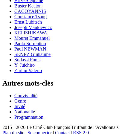
Brizé Stéphane
Buster Keaton
CACOYANNIS
Constance Tsang
Ernst Lubitsch
Joseph Mankiewicz
KEI ISHIKAWA
Mouret Emmanuel
Paolo Sorrentino
Paul NEWMAN
SENEZ Guillaume
Sudassi Funis
Y. Juichiro
Zurlini Valerio
Autres mots-clés
Convivialité
Genre
Invité
Nationalité
Programmation
2015 - 2026 Le Ciné-Club François Truffaut de l’Avallonnais
Plan du site
|
Se connecter
|
Contact
|
RSS 2.0