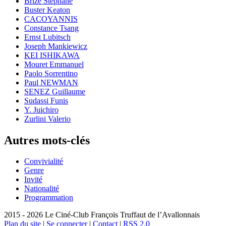
Brizé Stéphane
Buster Keaton
CACOYANNIS
Constance Tsang
Ernst Lubitsch
Joseph Mankiewicz
KEI ISHIKAWA
Mouret Emmanuel
Paolo Sorrentino
Paul NEWMAN
SENEZ Guillaume
Sudassi Funis
Y. Juichiro
Zurlini Valerio
Autres mots-clés
Convivialité
Genre
Invité
Nationalité
Programmation
2015 - 2026 Le Ciné-Club François Truffaut de l’Avallonnais
Plan du site
|
Se connecter
|
Contact
|
RSS 2.0