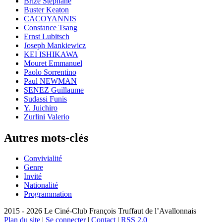
Brizé Stéphane
Buster Keaton
CACOYANNIS
Constance Tsang
Ernst Lubitsch
Joseph Mankiewicz
KEI ISHIKAWA
Mouret Emmanuel
Paolo Sorrentino
Paul NEWMAN
SENEZ Guillaume
Sudassi Funis
Y. Juichiro
Zurlini Valerio
Autres mots-clés
Convivialité
Genre
Invité
Nationalité
Programmation
2015 - 2026 Le Ciné-Club François Truffaut de l’Avallonnais
Plan du site
|
Se connecter
|
Contact
|
RSS 2.0