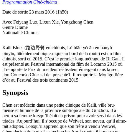
Programmation Ciné-cinéma
Date de sortie 23 mars 2016 (1h50)
Avec Feiyang Luo, Lixun Xie, Yongzhong Chen
Genre Drame
Nationalité Chinois
Kaili Blues (路边野餐 en chinois, Lù biān yěcān en hànyǔ
pīnyīn, littéralement pique-nique au bord de la route) est un film
chinois, sorti en 2015. C’est le premier long métrage de Bi Gan. Il
est présenté au Festival international du film de Locarno 2015 où
il remporte le Prix du meilleur réalisateur émergent dans la sec-
tion Concorso Cineasti del presente1. Il remporte la Montgolfière
d’or au Festival des trois continents 2015.
Synopsis
Chen est médecin dans une petite clinique de Kaili, ville bru-
meuse et humide de la province subtropicale du Guizhou. Il a
perdu sa femme lorsqu’il était en prison pour avoir servi dans les
triades. Aujourd’hui, il s’occupe de Weiwei, son neveu, qu’il aime-
rait adopter. Lorsqu’il apprend que son frère a vendu Weiwei,
Chen décide de partir à sa recherche. Sur la route, il traverse un