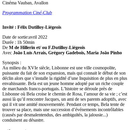
Cinéma Vauban, Avallon
Programmation Ciné-Club
Invité : Félix Dutilloy-Liégeois
Date de sortie:avril 2022
Durée : 1h 50min
De
M de Hillerin et/ ou F.Dutilloy-Liégeois
Avec
João Luís Arrais, Grégory Gadebois, Maria João Pinho
Synopsis :
Au milieu du XVIe siècle, Lisbonne est une ville cosmopolite,
puissante du fait de son expansion, mais qui connait le début de son
déclin alors que s’installe la rigidité d’une Inquisition de plus en plus
envahissante. Bela est un jeune homme adopté par un riche couple
de marchands franco-portugais. L’histoire se déroule près de
Lisbonne où Bela croise le chemin de Rosa, l’amour de sa vie ; c’est
aussi là qu’il rencontre Jacques, un ami de ses parents adoptifs, avec
qui il vit une amitié mouvementée. Pendant ce temps, Bela tente de
trouver sa place, mais une succession d’événements incontrôlables
(causés par desmalentendus, des ambiguïtés, la jalousie...)
conduisent au désastre.