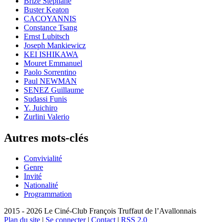
Brizé Stéphane
Buster Keaton
CACOYANNIS
Constance Tsang
Ernst Lubitsch
Joseph Mankiewicz
KEI ISHIKAWA
Mouret Emmanuel
Paolo Sorrentino
Paul NEWMAN
SENEZ Guillaume
Sudassi Funis
Y. Juichiro
Zurlini Valerio
Autres mots-clés
Convivialité
Genre
Invité
Nationalité
Programmation
2015 - 2026 Le Ciné-Club François Truffaut de l’Avallonnais
Plan du site
|
Se connecter
|
Contact
|
RSS 2.0