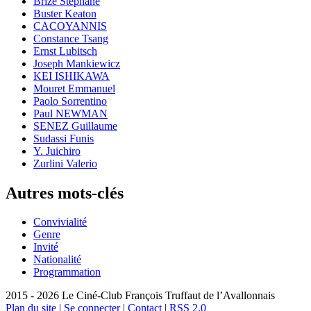
Brizé Stéphane
Buster Keaton
CACOYANNIS
Constance Tsang
Ernst Lubitsch
Joseph Mankiewicz
KEI ISHIKAWA
Mouret Emmanuel
Paolo Sorrentino
Paul NEWMAN
SENEZ Guillaume
Sudassi Funis
Y. Juichiro
Zurlini Valerio
Autres mots-clés
Convivialité
Genre
Invité
Nationalité
Programmation
2015 - 2026 Le Ciné-Club François Truffaut de l’Avallonnais
Plan du site
|
Se connecter
|
Contact
|
RSS 2.0