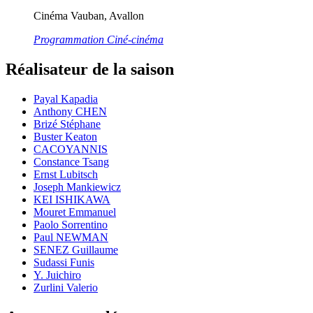
Cinéma Vauban, Avallon
Programmation Ciné-cinéma
Réalisateur de la saison
Payal Kapadia
Anthony CHEN
Brizé Stéphane
Buster Keaton
CACOYANNIS
Constance Tsang
Ernst Lubitsch
Joseph Mankiewicz
KEI ISHIKAWA
Mouret Emmanuel
Paolo Sorrentino
Paul NEWMAN
SENEZ Guillaume
Sudassi Funis
Y. Juichiro
Zurlini Valerio