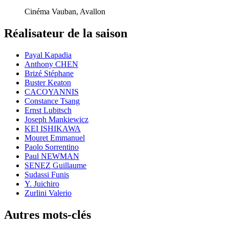
Cinéma Vauban, Avallon
Réalisateur de la saison
Payal Kapadia
Anthony CHEN
Brizé Stéphane
Buster Keaton
CACOYANNIS
Constance Tsang
Ernst Lubitsch
Joseph Mankiewicz
KEI ISHIKAWA
Mouret Emmanuel
Paolo Sorrentino
Paul NEWMAN
SENEZ Guillaume
Sudassi Funis
Y. Juichiro
Zurlini Valerio
Autres mots-clés