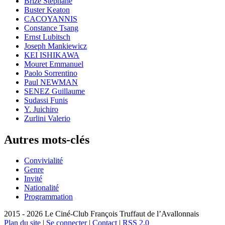
Brizé Stéphane
Buster Keaton
CACOYANNIS
Constance Tsang
Ernst Lubitsch
Joseph Mankiewicz
KEI ISHIKAWA
Mouret Emmanuel
Paolo Sorrentino
Paul NEWMAN
SENEZ Guillaume
Sudassi Funis
Y. Juichiro
Zurlini Valerio
Autres mots-clés
Convivialité
Genre
Invité
Nationalité
Programmation
2015 - 2026 Le Ciné-Club François Truffaut de l’Avallonnais
Plan du site
|
Se connecter
|
Contact
|
RSS 2.0