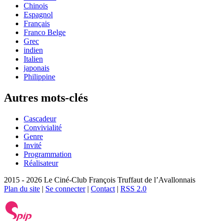
Chinois
Espagnol
Français
Franco Belge
Grec
indien
Italien
japonais
Philippine
Autres mots-clés
Cascadeur
Convivialité
Genre
Invité
Programmation
Réalisateur
2015 - 2026 Le Ciné-Club François Truffaut de l’Avallonnais
Plan du site
|
Se connecter
|
Contact
|
RSS 2.0