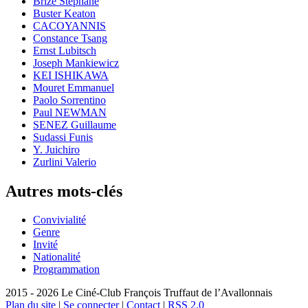
Brizé Stéphane
Buster Keaton
CACOYANNIS
Constance Tsang
Ernst Lubitsch
Joseph Mankiewicz
KEI ISHIKAWA
Mouret Emmanuel
Paolo Sorrentino
Paul NEWMAN
SENEZ Guillaume
Sudassi Funis
Y. Juichiro
Zurlini Valerio
Autres mots-clés
Convivialité
Genre
Invité
Nationalité
Programmation
2015 - 2026 Le Ciné-Club François Truffaut de l’Avallonnais
Plan du site
|
Se connecter
|
Contact
|
RSS 2.0